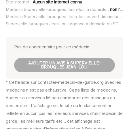
Site internet :
Aucun site internet connu
Médecin Supervielle-brouques Jean-loui à domicile :
non renseigné
Médecin Supervielle-brouques Jean-loui ouvert dimanche :
no
Supervielle-brouques Jean-loui urgence à domicile ou SOS médecin :
Pas de commentaire pour ce médecin.
AJOUTER UN AVIS À SUPERVIELLE-
BROUQUES JEAN-LOUI
* Cette liste sur contacter-medecin-de-garde.org avec les
médecins n’est pas exhaustive. Cette liste de médecins,
docteur ou services lié peu comporter des manques ou
des erreurs. L’affichage sur le site ou le classement ne
reflète en aucun cas les meilleurs services d’un médecin de
garde, les meilleurs tarifs etc… cet affichage est
uniquement à titre d’information grâce à l’ajout des