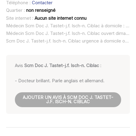
Téléphone :
Contacter
Quartier :
non renseigné
Site internet :
Aucun site internet connu
Médecin Scm Doc J. Tastet-j.f. Isch-n. Ciblac à domicile :
non 
Médecin Scm Doc J. Tastet-j.f. Isch-n. Ciblac ouvert dimanche :
Scm Doc J. Tastet-j.f. Isch-n. Ciblac urgence à domicile ou SOS médecin :
Avis
Scm Doc J. Tastet-j.f. Isch-n. Ciblac
:
- Docteur brillant. Parle anglais et allemand.
AJOUTER UN AVIS À SCM DOC J. TASTET-
J.F. ISCH-N. CIBLAC