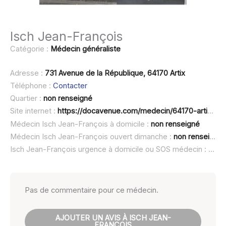
Isch Jean-François
Catégorie :
Médecin généraliste
Adresse :
731 Avenue de la République, 64170 Artix
Téléphone :
Contacter
Quartier :
non renseigné
Site internet :
https://docavenue.com/medecin/64170-artix/medecin-generaliste/isch-jean-francois
Médecin Isch Jean-François à domicile :
non renseigné
Médecin Isch Jean-François ouvert dimanche :
non renseigné
Isch Jean-François urgence à domicile ou SOS médecin :
non 
Pas de commentaire pour ce médecin.
AJOUTER UN AVIS À ISCH JEAN-
FRANÇOIS