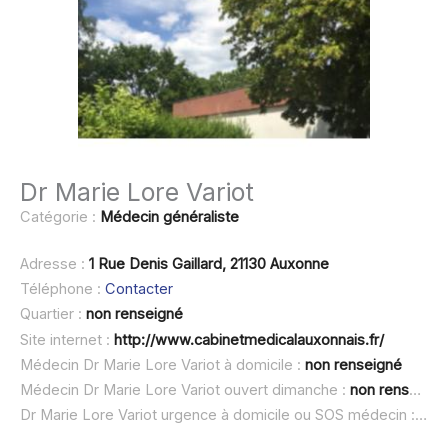
Dr Marie Lore Variot
Catégorie :
Médecin généraliste
Adresse :
1 Rue Denis Gaillard, 21130 Auxonne
Téléphone :
Contacter
Quartier :
non renseigné
Site internet :
http://www.cabinetmedicalauxonnais.fr/
Médecin Dr Marie Lore Variot à domicile :
non renseigné
Médecin Dr Marie Lore Variot ouvert dimanche :
non renseigné
Dr Marie Lore Variot urgence à domicile ou SOS médecin :
non