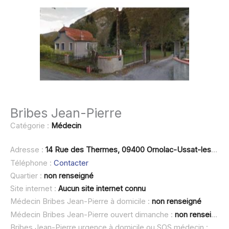
Bribes Jean-Pierre
Catégorie :
Médecin
Adresse :
14 Rue des Thermes, 09400 Ornolac-Ussat-les-Bains
Téléphone :
Contacter
Quartier :
non renseigné
Site internet :
Aucun site internet connu
Médecin Bribes Jean-Pierre à domicile :
non renseigné
Médecin Bribes Jean-Pierre ouvert dimanche :
non renseigné
Bribes Jean-Pierre urgence à domicile ou SOS médecin :
non 