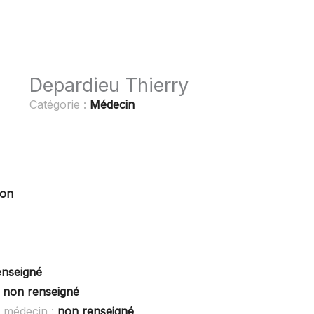
Depardieu Thierry
Catégorie :
Médecin
zon
enseigné
:
non renseigné
S médecin :
non renseigné