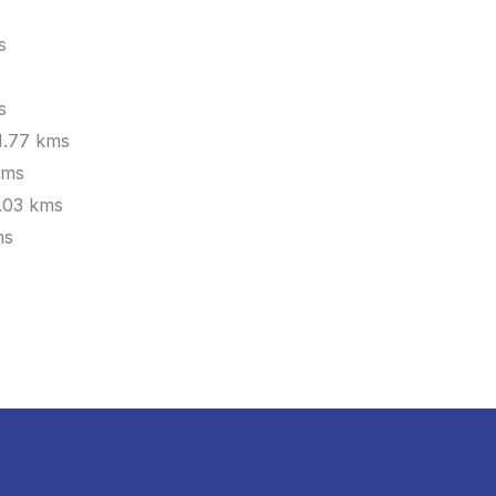
s
s
1.77 kms
kms
.03 kms
ms