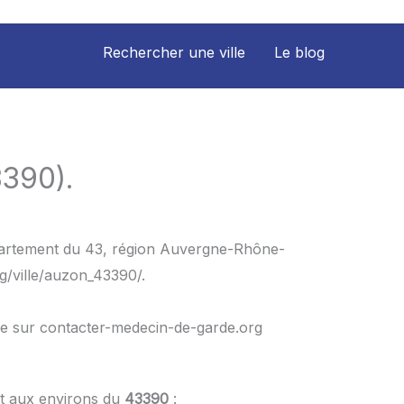
Rechercher une ville
Le blog
3390).
épartement du 43, région Auvergne-Rhône-
g/ville/auzon_43390/.
le sur contacter-medecin-de-garde.org
et aux environs du
43390
: