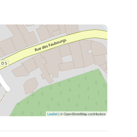
Leaflet
| © OpenStreetMap contributors