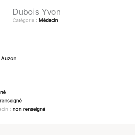
Dubois Yvon
Catégorie :
Médecin
0 Auzon
gné
renseigné
cin :
non renseigné