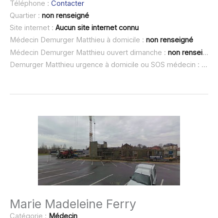
Téléphone :
Contacter
Quartier :
non renseigné
Site internet :
Aucun site internet connu
Médecin Demurger Matthieu à domicile :
non renseigné
Médecin Demurger Matthieu ouvert dimanche :
non renseigné
Demurger Matthieu urgence à domicile ou SOS médecin :
non 
Marie Madeleine Ferry
Catégorie :
Médecin