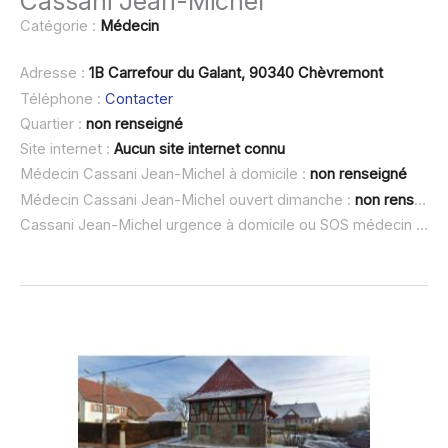
Cassani Jean-Michel
Catégorie :
Médecin
Adresse :
1B Carrefour du Galant, 90340 Chèvremont
Téléphone :
Contacter
Quartier :
non renseigné
Site internet :
Aucun site internet connu
Médecin Cassani Jean-Michel à domicile :
non renseigné
Médecin Cassani Jean-Michel ouvert dimanche :
non renseigné
Cassani Jean-Michel urgence à domicile ou SOS médecin :
non