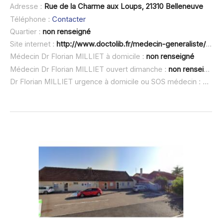
Adresse :
Rue de la Charme aux Loups, 21310 Belleneuve
Téléphone :
Contacter
Quartier :
non renseigné
Site internet :
http://www.doctolib.fr/medecin-generaliste/belleneuve/florian-milliet
Médecin Dr Florian MILLIET à domicile :
non renseigné
Médecin Dr Florian MILLIET ouvert dimanche :
non renseigné
Dr Florian MILLIET urgence à domicile ou SOS médecin :
non r