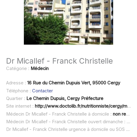
Dr Micallef - Franck Christelle
Catégorie :
Médecin
Adresse :
16 Rue du Chemin Dupuis Vert, 95000 Cergy
Téléphone :
Contacter
Quartier :
Le Chemin Dupuis, Cergy Préfecture
Site internet :
http://www.doctolib.fr/nutritionniste/cergy/micallef-christelle
Médecin Dr Micallef - Franck Christelle à domicile :
non renseigné
Médecin Dr Micallef - Franck Christelle ouvert dimanche :
non 
Dr Micallef - Franck Christelle urgence à domicile ou SOS médecin :