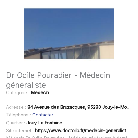
Dr Odile Pouradier - Médecin
généraliste
Catégorie :
Médecin
Adresse :
84 Avenue des Bruzacques, 95280 Jouy-le-Moutier
Téléphone :
Contacter
Quartier :
Jouy La Fontaine
Site internet :
https://www.doctolib.fr/medecin-generaliste/jouy-le-moutier/odile-pouradier