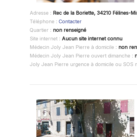
Adresse :
Rec de la Boriette, 34210 Félines-Mi
Téléphone :
Contacter
Quartier :
non renseigné
Site internet :
Aucun site internet connu
Médecin Joly Jean Pierre à domicile :
non ren
Médecin Joly Jean Pierre ouvert dimanche :
Joly Jean Pierre urgence à domicile ou SOS 