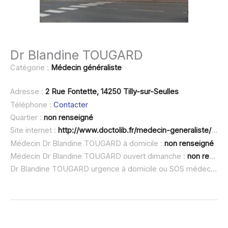
Dr Blandine TOUGARD
Catégorie :
Médecin généraliste
Adresse :
2 Rue Fontette, 14250 Tilly-sur-Seulles
Téléphone :
Contacter
Quartier :
non renseigné
Site internet :
http://www.doctolib.fr/medecin-generaliste/tilly-sur-seulles/blandine-tougard
Médecin Dr Blandine TOUGARD à domicile :
non renseigné
Médecin Dr Blandine TOUGARD ouvert dimanche :
non renseigné
Dr Blandine TOUGARD urgence à domicile ou SOS médecin :
n