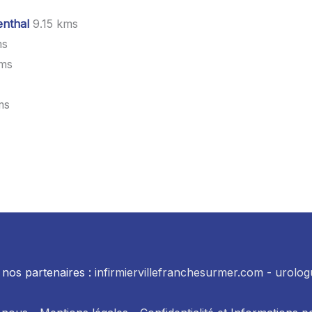
nthal
9.15 kms
ms
kms
ms
nos partenaires :
infirmiervillefranchesurmer.com
-
urolog