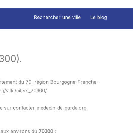
Rechercher une ville
Le blog
300).
épartement du 70, région Bourgogne-Franche-
/ville/citers_70300/.
le sur contacter-medecin-de-garde.org
t aux environs du
70300
: