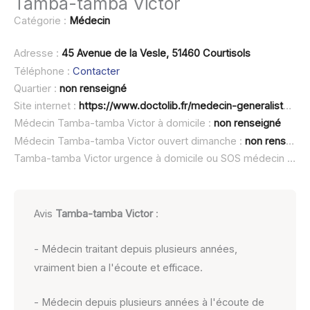
Tamba-tamba Victor
Catégorie :
Médecin
Adresse :
45 Avenue de la Vesle, 51460 Courtisols
Téléphone :
Contacter
Quartier :
non renseigné
Site internet :
https://www.doctolib.fr/medecin-generaliste/courtisols/victor-tamba-tamba
Médecin Tamba-tamba Victor à domicile :
non renseigné
Médecin Tamba-tamba Victor ouvert dimanche :
non renseigné
Tamba-tamba Victor urgence à domicile ou SOS médecin :
non
Avis
Tamba-tamba Victor
:
- Médecin traitant depuis plusieurs années,
vraiment bien a l'écoute et efficace.
- Médecin depuis plusieurs années à l'écoute de