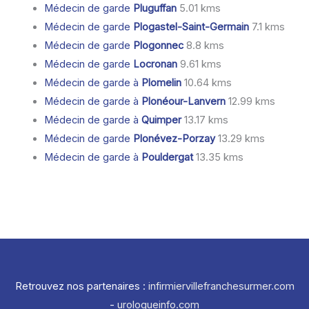
Médecin de garde
Pluguffan
5.01 kms
Médecin de garde
Plogastel-Saint-Germain
7.1 kms
Médecin de garde
Plogonnec
8.8 kms
Médecin de garde
Locronan
9.61 kms
Médecin de garde à
Plomelin
10.64 kms
Médecin de garde à
Plonéour-Lanvern
12.99 kms
Médecin de garde à
Quimper
13.17 kms
Médecin de garde
Plonévez-Porzay
13.29 kms
Médecin de garde à
Pouldergat
13.35 kms
Retrouvez nos partenaires :
infirmiervillefranchesurmer.com
-
urologueinfo.com