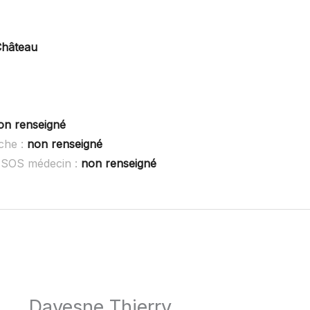
Château
on renseigné
che :
non renseigné
u SOS médecin :
non renseigné
Davesne Thierry