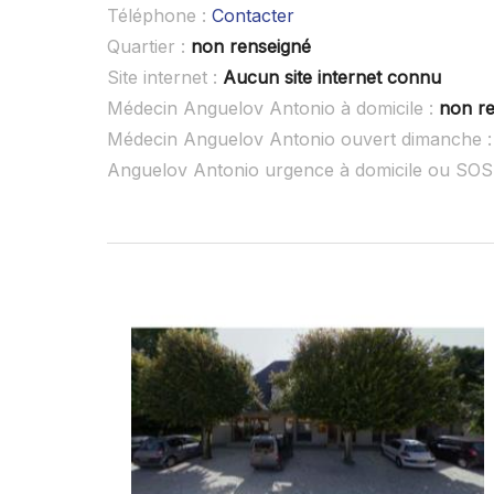
Téléphone :
Contacter
Quartier :
non renseigné
Site internet :
Aucun site internet connu
Médecin Anguelov Antonio à domicile :
non r
Médecin Anguelov Antonio ouvert dimanche 
Anguelov Antonio urgence à domicile ou SOS