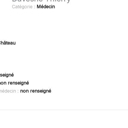
Catégorie :
Médecin
Château
seigné
non renseigné
médecin :
non renseigné