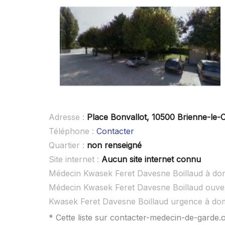
Adresse :
Place Bonvallot, 10500 Brienne-le-
Téléphone :
Contacter
Quartier :
non renseigné
Site internet :
Aucun site internet connu
Médecin Kwasek Feret Davesne Boillaud à dom
Médecin Kwasek Feret Davesne Boillaud ouve
Kwasek Feret Davesne Boillaud urgence à do
* Cette liste sur contacter-medecin-de-garde.o