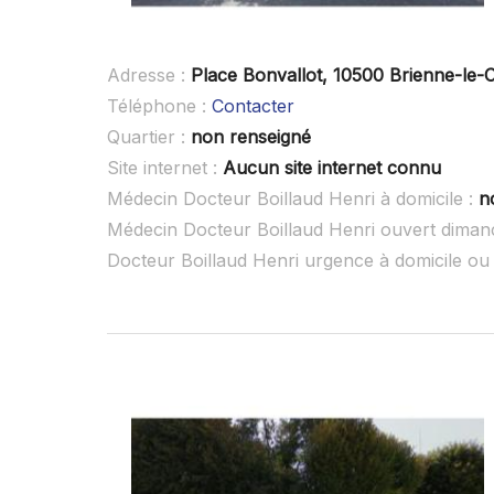
Adresse :
Place Bonvallot, 10500 Brienne-le-
Téléphone :
Contacter
Quartier :
non renseigné
Site internet :
Aucun site internet connu
Médecin Docteur Boillaud Henri à domicile :
n
Médecin Docteur Boillaud Henri ouvert diman
Docteur Boillaud Henri urgence à domicile o