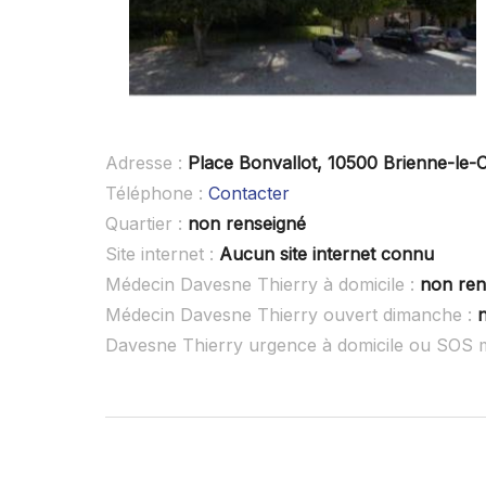
Adresse :
Place Bonvallot, 10500 Brienne-le-
Téléphone :
Contacter
Quartier :
non renseigné
Site internet :
Aucun site internet connu
Médecin Davesne Thierry à domicile :
non ren
Médecin Davesne Thierry ouvert dimanche :
Davesne Thierry urgence à domicile ou SOS 