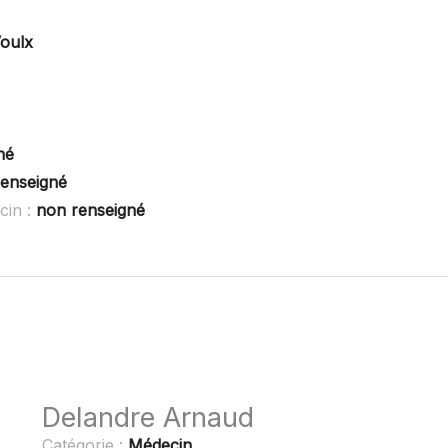
oulx
né
enseigné
cin :
non renseigné
Delandre Arnaud
Catégorie :
Médecin