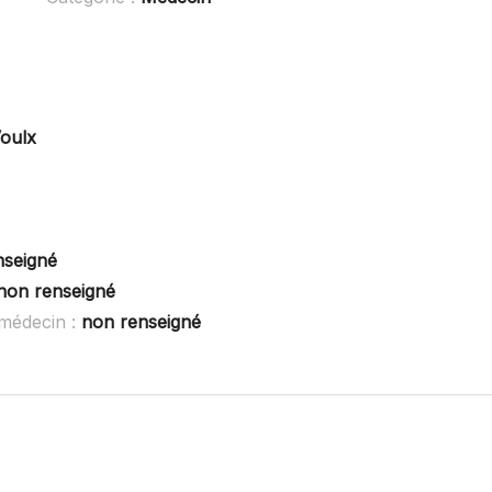
oulx
nseigné
non renseigné
médecin :
non renseigné