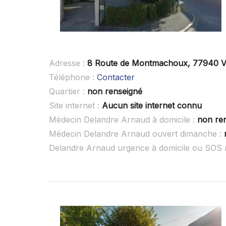
Adresse :
8 Route de Montmachoux, 77940 V
Téléphone :
Contacter
Quartier :
non renseigné
Site internet :
Aucun site internet connu
Médecin Delandre Arnaud à domicile :
non re
Médecin Delandre Arnaud ouvert dimanche :
Delandre Arnaud urgence à domicile ou SOS 