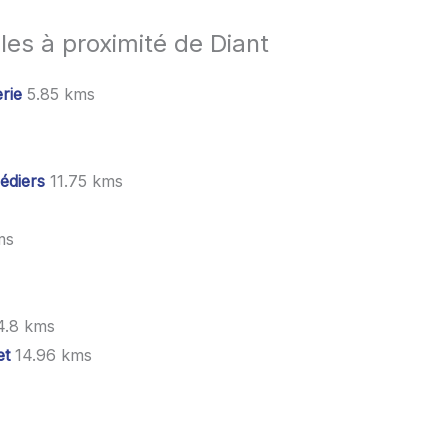
les à proximité de Diant
rie
5.85 kms
édiers
11.75 kms
ms
4.8 kms
et
14.96 kms