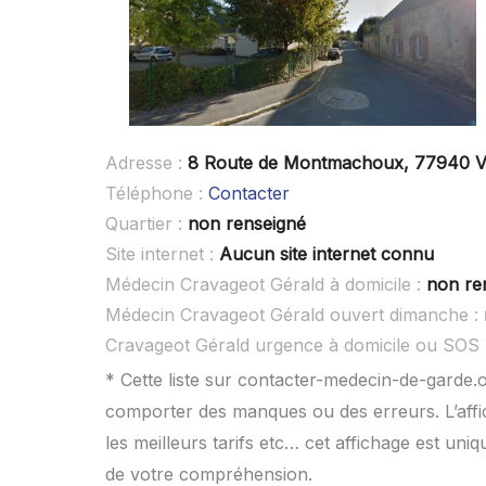
Adresse :
8 Route de Montmachoux, 77940 V
Téléphone :
Contacter
Quartier :
non renseigné
Site internet :
Aucun site internet connu
Médecin Cravageot Gérald à domicile :
non re
Médecin Cravageot Gérald ouvert dimanche :
Cravageot Gérald urgence à domicile ou SOS
* Cette liste sur contacter-medecin-de-garde.o
comporter des manques ou des erreurs. L’affic
les meilleurs tarifs etc… cet affichage est uni
de votre compréhension.