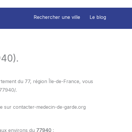
Rechercher une ville
Le blog
940).
rtement du 77, région Île-de-France, vous
_77940/.
le sur contacter-medecin-de-garde.org
 aux environs du
77940
: