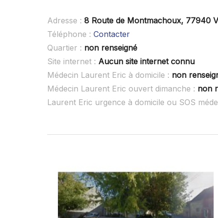
Adresse :
8 Route de Montmachoux, 77940 V
Téléphone :
Contacter
Quartier :
non renseigné
Site internet :
Aucun site internet connu
Médecin Laurent Eric à domicile :
non renseig
Médecin Laurent Eric ouvert dimanche :
non r
Laurent Eric urgence à domicile ou SOS méde