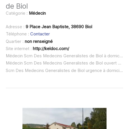
de Biol
Catégorie :
Médecin
Adresse :
9 Place Jean Baptiste, 38690 Biol
Téléphone :
Contacter
Quartier :
non renseigné
Site internet :
http://keldoc.com/
Médecin Scm Des Medecins Generalistes de Biol à domicile :
Médecin Scm Des Medecins Generalistes de Biol ouvert dimanche :
Scm Des Medecins Generalistes de Biol urgence à domicile ou SOS médecin :