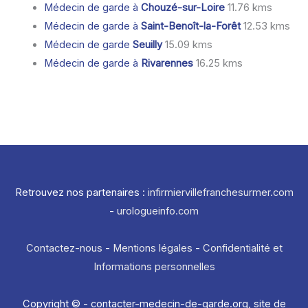
Médecin de garde à
Chouzé-sur-Loire
11.76 kms
Médecin de garde à
Saint-Benoît-la-Forêt
12.53 kms
Médecin de garde
Seuilly
15.09 kms
Médecin de garde à
Rivarennes
16.25 kms
Retrouvez nos partenaires :
infirmiervillefranchesurmer.com
-
urologueinfo.com
Contactez-nous
-
Mentions légales
-
Confidentialité et
Informations personnelles
Copyright © - contacter-medecin-de-garde.org, site de