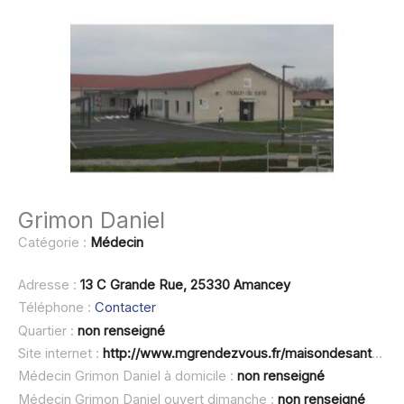
Grimon Daniel
Catégorie :
Médecin
Adresse :
13 C Grande Rue, 25330 Amancey
Téléphone :
Contacter
Quartier :
non renseigné
Site internet :
http://www.mgrendezvous.fr/maisondesanteamancey
Médecin Grimon Daniel à domicile :
non renseigné
Médecin Grimon Daniel ouvert dimanche :
non renseigné