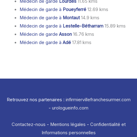
Médecin de garde
Lourdes
11.65 kms
Médecin de garde à
Poueyferré
12.69 kms
Médecin de garde à
Montaut
14.9 kms
Médecin de garde à
Lestelle-Bétharram
15.89 kms
Médecin de garde
Asson
16.76 kms
Médecin de garde à
Adé
17.81 kms
Retrouvez nos partenaires :
infirmiervillefranchesurmer.com
-
urologueinfo.com
Contactez-nous
-
Mentions légales
-
Confidentialité et
Informations personnelles