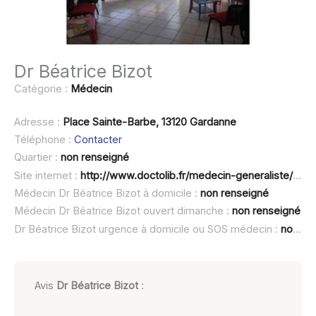
Dr Béatrice Bizot
Catégorie :
Médecin
Adresse :
Place Sainte-Barbe, 13120 Gardanne
Téléphone :
Contacter
Quartier :
non renseigné
Site internet :
http://www.doctolib.fr/medecin-generaliste/gardanne/beatrice-bizot
Médecin Dr Béatrice Bizot à domicile :
non renseigné
Médecin Dr Béatrice Bizot ouvert dimanche :
non renseigné
Dr Béatrice Bizot urgence à domicile ou SOS médecin :
non renseigné
Avis
Dr Béatrice Bizot
: