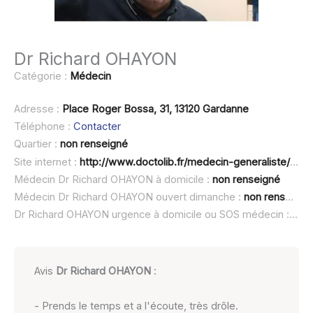
Dr Richard OHAYON
Catégorie :
Médecin
Adresse :
Place Roger Bossa, 31, 13120 Gardanne
Téléphone :
Contacter
Quartier :
non renseigné
Site internet :
http://www.doctolib.fr/medecin-generaliste/gardanne/richard-ohayon
Médecin Dr Richard OHAYON à domicile :
non renseigné
Médecin Dr Richard OHAYON ouvert dimanche :
non renseigné
Dr Richard OHAYON urgence à domicile ou SOS médecin :
non 
Avis
Dr Richard OHAYON
:
- Prends le temps et a l'écoute, très drôle.