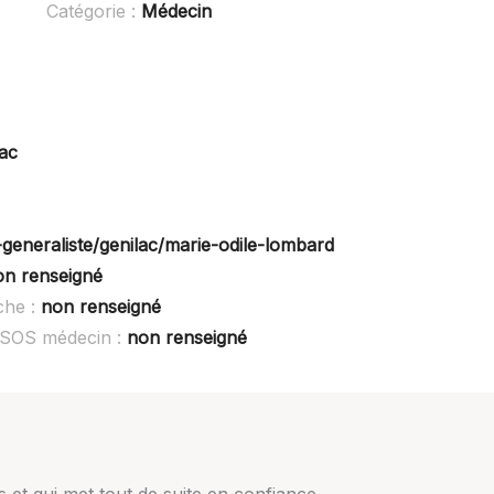
Catégorie :
Médecin
lac
-generaliste/genilac/marie-odile-lombard
on renseigné
che :
non renseigné
 SOS médecin :
non renseigné