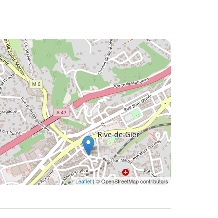
Leaflet
| © OpenStreetMap contributors