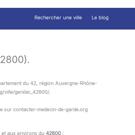
Rechercher une ville
Le blog
42800).
département du 42, région Auvergne-Rhône-
/ville/genilac_42800/.
le sur contacter-medecin-de-garde.org
) et aux environs du
42800
: