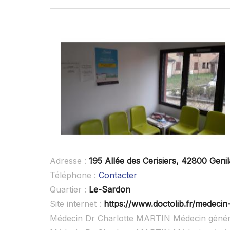
Adresse :
195 Allée des Cerisiers, 42800 Geni
Téléphone :
Contacter
Quartier :
Le-Sardon
Site internet :
https://www.doctolib.fr/medecin-
Médecin Dr Charlotte MARTIN Médecin général