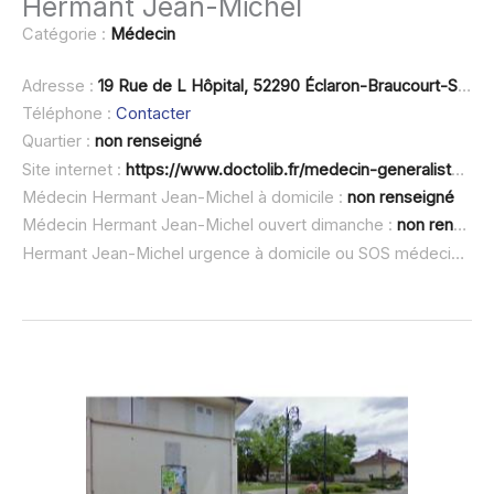
Hermant Jean-Michel
Catégorie :
Médecin
Adresse :
19 Rue de L Hôpital, 52290 Éclaron-Braucourt-Sainte-Livière
Téléphone :
Contacter
Quartier :
non renseigné
Site internet :
https://www.doctolib.fr/medecin-generaliste/eclaron-braucourt-sainte-liviere/jean-michel-hermant
Médecin Hermant Jean-Michel à domicile :
non renseigné
Médecin Hermant Jean-Michel ouvert dimanche :
non renseigné
Hermant Jean-Michel urgence à domicile ou SOS médecin :
no