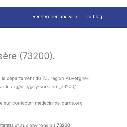
Rechercher une ville
Le blog
sère (73200).
ns le département du 73, région Auvergne-
de.org/ville/gilly-sur-isere_73200/.
le sur contacter-medecin-de-garde.org
itants
) et aux environs du
73200
: