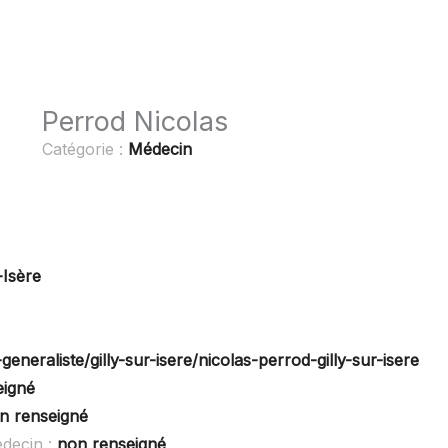
Perrod Nicolas
Catégorie :
Médecin
-Isère
eneraliste/gilly-sur-isere/nicolas-perrod-gilly-sur-isere
eigné
n renseigné
decin :
non renseigné