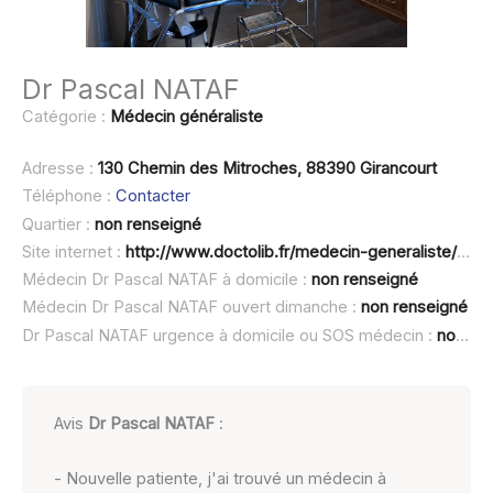
Dr Pascal NATAF
Catégorie :
Médecin généraliste
Adresse :
130 Chemin des Mitroches, 88390 Girancourt
Téléphone :
Contacter
Quartier :
non renseigné
Site internet :
http://www.doctolib.fr/medecin-generaliste/girancourt/pascal-nataf
Médecin Dr Pascal NATAF à domicile :
non renseigné
Médecin Dr Pascal NATAF ouvert dimanche :
non renseigné
Dr Pascal NATAF urgence à domicile ou SOS médecin :
non renseigné
Avis
Dr Pascal NATAF
:
- Nouvelle patiente, j'ai trouvé un médecin à