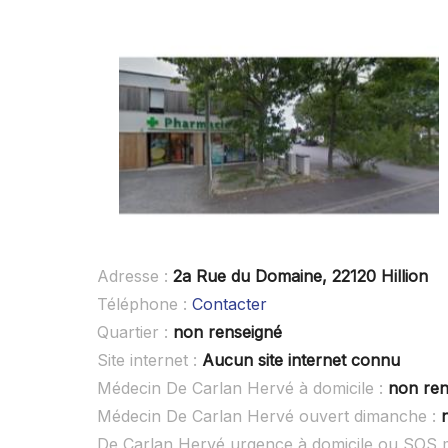
Adresse :
2a Rue du Domaine, 22120 Hillion
Téléphone :
Contacter
Quartier :
non renseigné
Site internet :
Aucun site internet connu
Médecin De Carlan Hervé à domicile :
non ren
Médecin De Carlan Hervé ouvert dimanche :
De Carlan Hervé urgence à domicile ou SOS 