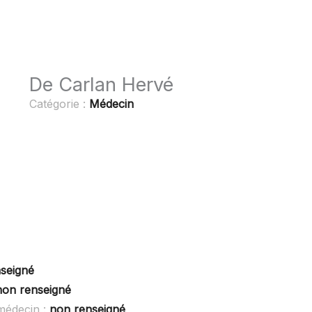
De Carlan Hervé
Catégorie :
Médecin
seigné
non renseigné
médecin :
non renseigné