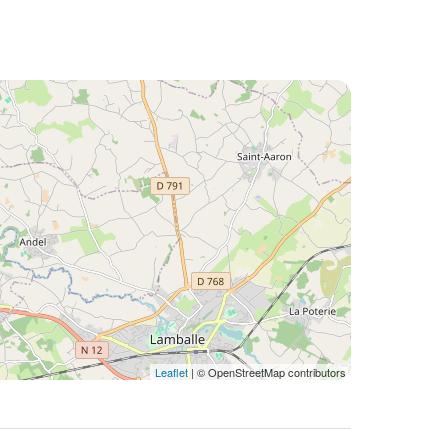
Leaflet
| © OpenStreetMap contributors