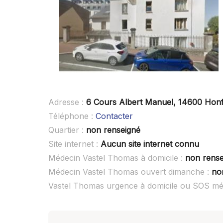
Adresse :
6 Cours Albert Manuel, 14600 Honf
Téléphone :
Contacter
Quartier :
non renseigné
Site internet :
Aucun site internet connu
Médecin Vastel Thomas à domicile :
non rense
Médecin Vastel Thomas ouvert dimanche :
no
Vastel Thomas urgence à domicile ou SOS mé