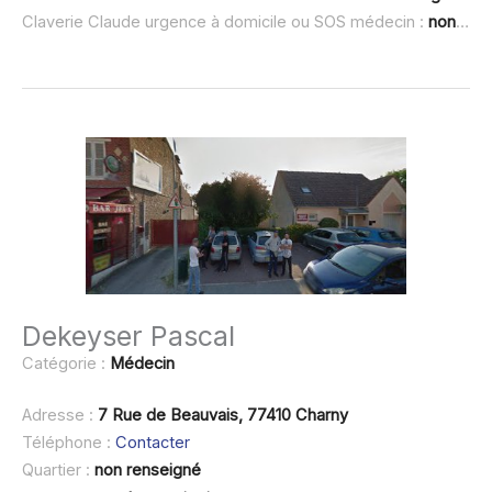
Claverie Claude urgence à domicile ou SOS médecin :
non renseigné
Dekeyser Pascal
Catégorie :
Médecin
Adresse :
7 Rue de Beauvais, 77410 Charny
Téléphone :
Contacter
Quartier :
non renseigné