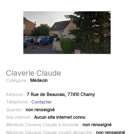
Claverie Claude
Catégorie :
Médecin
Adresse :
7 Rue de Beauvais, 77410 Charny
Téléphone :
Contacter
Quartier :
non renseigné
Site internet :
Aucun site internet connu
Médecin Claverie Claude à domicile :
non renseigné
Médecin Claverie Claude ouvert dimanche :
non renseigné