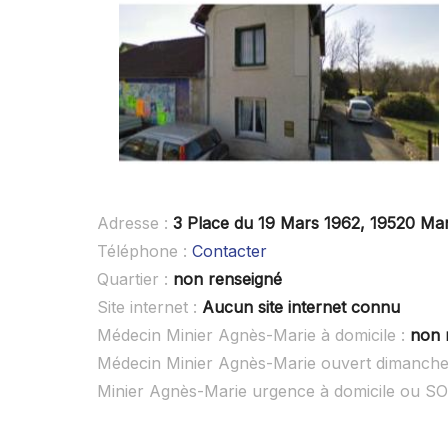
Adresse :
3 Place du 19 Mars 1962, 19520 Ma
Téléphone :
Contacter
Quartier :
non renseigné
Site internet :
Aucun site internet connu
Médecin Minier Agnès-Marie à domicile :
non 
Médecin Minier Agnès-Marie ouvert dimanche
Minier Agnès-Marie urgence à domicile ou S