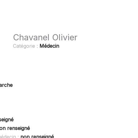
Chavanel Olivier
Catégorie :
Médecin
arche
seigné
on renseigné
médecin :
non renseigné