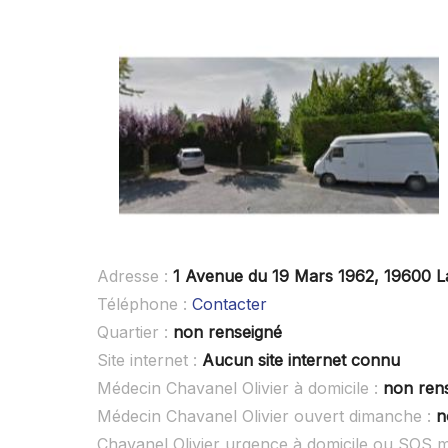
Adresse :
1 Avenue du 19 Mars 1962, 19600 L
Téléphone :
Contacter
Quartier :
non renseigné
Site internet :
Aucun site internet connu
Médecin Chavanel Olivier à domicile :
non ren
Médecin Chavanel Olivier ouvert dimanche :
n
Chavanel Olivier urgence à domicile ou SOS 