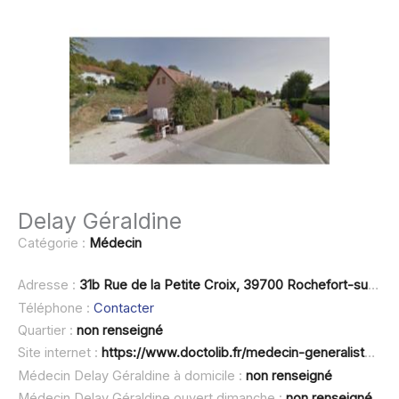
Delay Géraldine
Catégorie :
Médecin
Adresse :
31b Rue de la Petite Croix, 39700 Rochefort-sur-Nenon
Téléphone :
Contacter
Quartier :
non renseigné
Site internet :
https://www.doctolib.fr/medecin-generaliste/rochefort-sur-nenon/geraldine-delay-barrelier
Médecin Delay Géraldine à domicile :
non renseigné
Médecin Delay Géraldine ouvert dimanche :
non renseigné