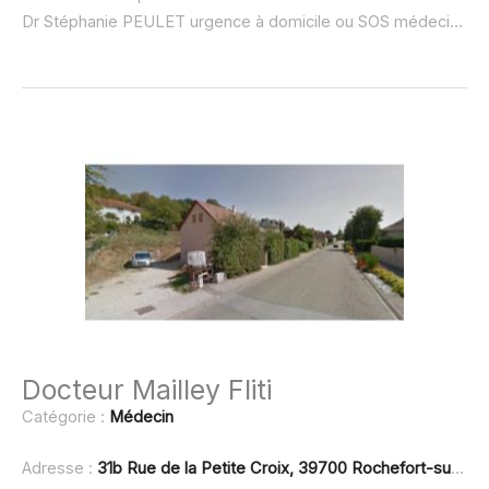
Dr Stéphanie PEULET urgence à domicile ou SOS médecin :
no
Docteur Mailley Fliti
Catégorie :
Médecin
Adresse :
31b Rue de la Petite Croix, 39700 Rochefort-sur-Nenon