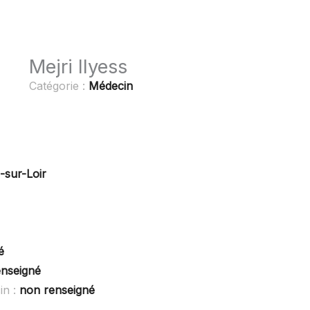
Mejri Ilyess
Catégorie :
Médecin
-sur-Loir
é
enseigné
in :
non renseigné