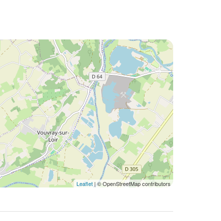
Leaflet
| © OpenStreetMap contributors