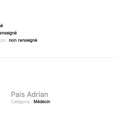
né
enseigné
cin :
non renseigné
Pais Adrian
Catégorie :
Médecin