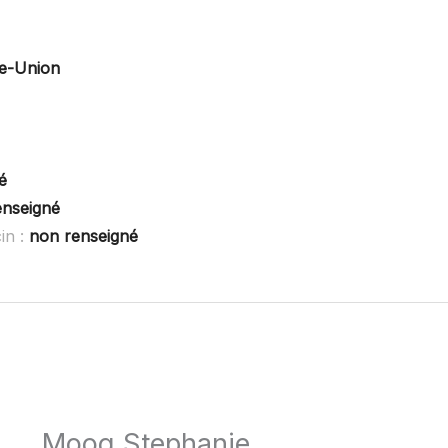
re-Union
é
enseigné
in :
non renseigné
Moog Stephanie