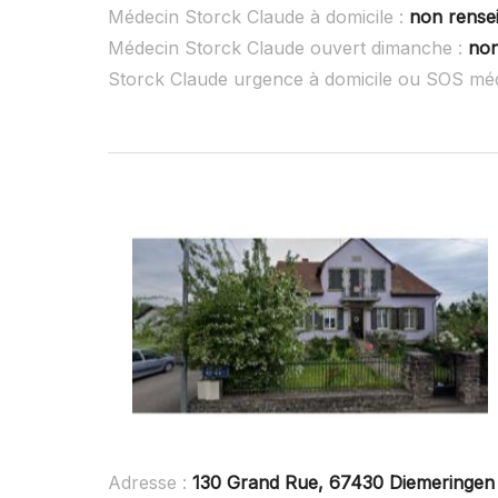
Médecin Storck Claude à domicile :
non rense
Médecin Storck Claude ouvert dimanche :
non
Storck Claude urgence à domicile ou SOS mé
Adresse :
130 Grand Rue, 67430 Diemeringen