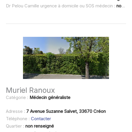
Dr Pelou Camille urgence à domicile ou SOS médecin :
non renseigné
Muriel Ranoux
Catégorie :
Médecin généraliste
Adresse :
7 Avenue Suzanne Salvet, 33670 Créon
Téléphone :
Contacter
Quartier :
non renseigné