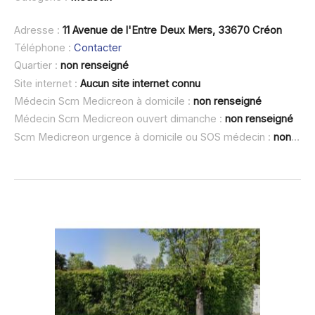
Adresse :
11 Avenue de l'Entre Deux Mers, 33670 Créon
Téléphone :
Contacter
Quartier :
non renseigné
Site internet :
Aucun site internet connu
Médecin Scm Medicreon à domicile :
non renseigné
Médecin Scm Medicreon ouvert dimanche :
non renseigné
Scm Medicreon urgence à domicile ou SOS médecin :
non renseigné