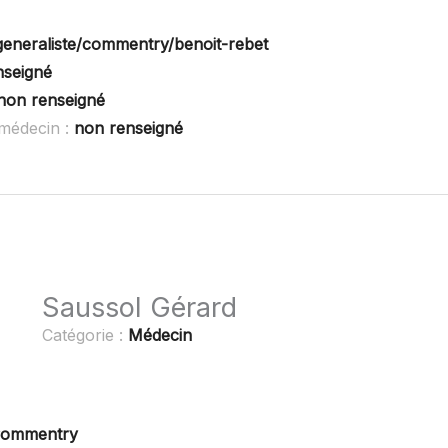
generaliste/commentry/benoit-rebet
nseigné
non renseigné
médecin :
non renseigné
Saussol Gérard
Catégorie :
Médecin
 Commentry