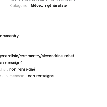
Catégorie :
Médecin généraliste
 Commentry
generaliste/commentry/alexandrine-rebet
on renseigné
che :
non renseigné
 SOS médecin :
non renseigné