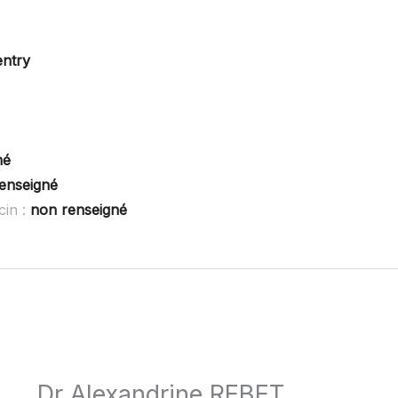
ntry
né
enseigné
cin :
non renseigné
Dr Alexandrine REBET