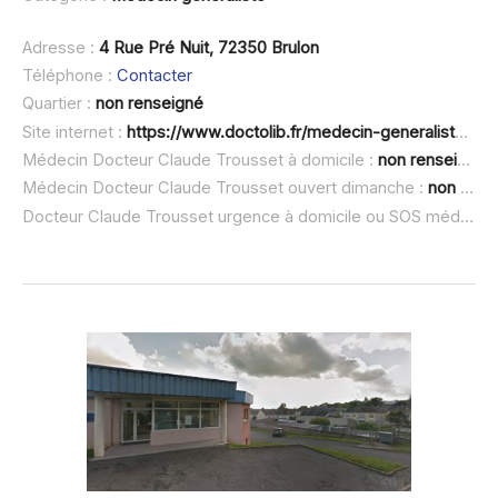
Adresse :
4 Rue Pré Nuit, 72350 Brulon
Téléphone :
Contacter
Quartier :
non renseigné
Site internet :
https://www.doctolib.fr/medecin-generaliste/brulon/claude-trousset
Médecin Docteur Claude Trousset à domicile :
non renseigné
Médecin Docteur Claude Trousset ouvert dimanche :
non renseigné
Docteur Claude Trousset urgence à domicile ou SOS médecin :