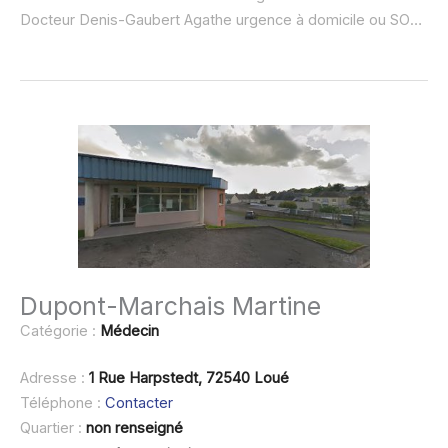
Docteur Denis-Gaubert Agathe urgence à domicile ou SOS médecin :
Dupont-Marchais Martine
Catégorie :
Médecin
Adresse :
1 Rue Harpstedt, 72540 Loué
Téléphone :
Contacter
Quartier :
non renseigné