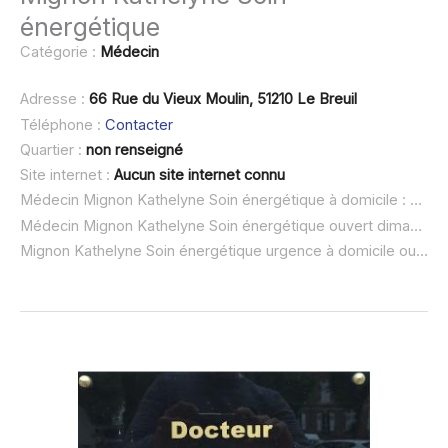
énergétique
Catégorie :
Médecin
Adresse :
66 Rue du Vieux Moulin, 51210 Le Breuil
Téléphone :
Contacter
Quartier :
non renseigné
Site internet :
Aucun site internet connu
Médecin Mignon Kathelyne Soin énergétique à domicile :
non r
Médecin Mignon Kathelyne Soin énergétique ouvert dimanche :
Mignon Kathelyne Soin énergétique urgence à domicile ou SOS médecin :