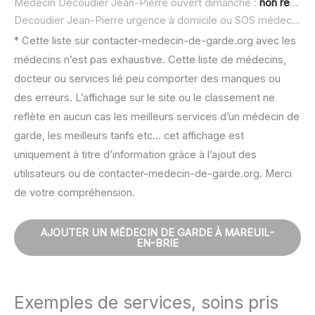
Médecin Decoudier Jean-Pierre ouvert dimanche :
non renseigné
Decoudier Jean-Pierre urgence à domicile ou SOS médecin :
n
* Cette liste sur contacter-medecin-de-garde.org avec les
médecins n’est pas exhaustive. Cette liste de médecins,
docteur ou services lié peu comporter des manques ou
des erreurs. L’affichage sur le site ou le classement ne
reflète en aucun cas les meilleurs services d’un médecin de
garde, les meilleurs tarifs etc… cet affichage est
uniquement à titre d’information grâce à l’ajout des
utilisateurs ou de contacter-medecin-de-garde.org. Merci
de votre compréhension.
AJOUTER UN MÉDECIN DE GARDE À MAREUIL-
EN-BRIE
Exemples de services, soins pris