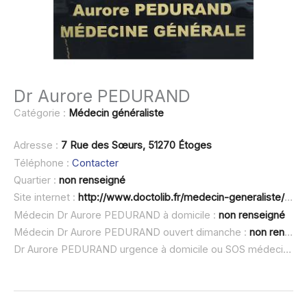
Dr Aurore PEDURAND
Catégorie :
Médecin généraliste
Adresse :
7 Rue des Sœurs, 51270 Étoges
Téléphone :
Contacter
Quartier :
non renseigné
Site internet :
http://www.doctolib.fr/medecin-generaliste/sezanne/aurore-pedurand
Médecin Dr Aurore PEDURAND à domicile :
non renseigné
Médecin Dr Aurore PEDURAND ouvert dimanche :
non renseigné
Dr Aurore PEDURAND urgence à domicile ou SOS médecin :
no