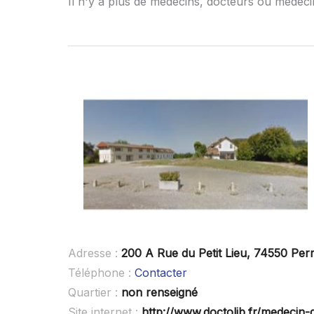
Il n'y a plus de médecins, docteurs ou médeci
Adresse :
200 A Rue du Petit Lieu, 74550 Perr
Téléphone :
Contacter
Quartier :
non renseigné
Site internet :
http://www.doctolib.fr/medecin-