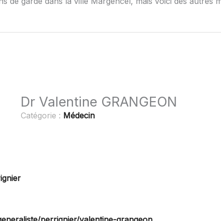
ns de garde dans la ville Margencel, mais voici des autres 
Dr Valentine GRANGEON
Catégorie :
Médecin
ignier
generaliste/perrignier/valentine-grangeon