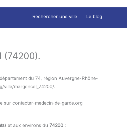
Rechercher une ville
Le blog
l (74200).
le département du 74, région Auvergne-Rhône-
g/ville/margencel_74200/.
le sur contacter-medecin-de-garde.org
ts
) et aux environs du
74200
: