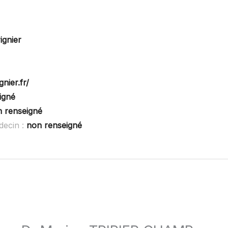
ignier
nier.fr/
igné
 renseigné
decin :
non renseigné