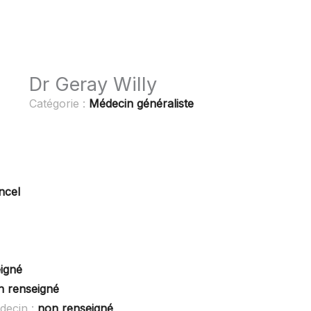
Dr Geray Willy
Catégorie :
Médecin généraliste
ncel
igné
n renseigné
decin :
non renseigné