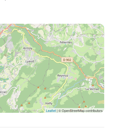
Leaflet
| © OpenStreetMap contributors