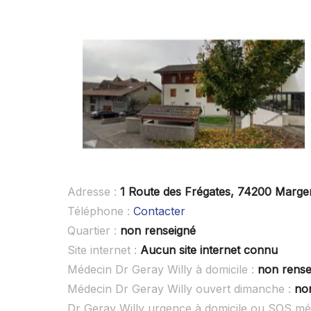
Adresse :
1 Route des Frégates, 74200 Marge
Téléphone :
Contacter
Quartier :
non renseigné
Site internet :
Aucun site internet connu
Médecin Dr Geray Willy à domicile :
non rense
Médecin Dr Geray Willy ouvert dimanche :
no
Dr Geray Willy urgence à domicile ou SOS mé