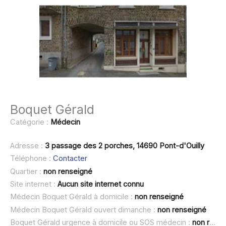
Boquet Gérald
Catégorie :
Médecin
Adresse :
3 passage des 2 porches, 14690 Pont-d'Ouilly
Téléphone :
Contacter
Quartier :
non renseigné
Site internet :
Aucun site internet connu
Médecin Boquet Gérald à domicile :
non renseigné
Médecin Boquet Gérald ouvert dimanche :
non renseigné
Boquet Gérald urgence à domicile ou SOS médecin :
non renseigné