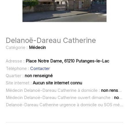
Delanoë-Dareau Catherine
Catégorie :
Médecin
Adresse :
Place Notre Dame, 61210 Putanges-le-Lac
Téléphone :
Contacter
Quartier :
non renseigné
Site internet :
Aucun site internet connu
Médecin Delanoë-Dareau Catherine à domicile :
non renseigné
Médecin Delanoë-Dareau Catherine ouvert dimanche :
non renseigné
Delanoë-Dareau Catherine urgence à domicile ou SOS médecin :