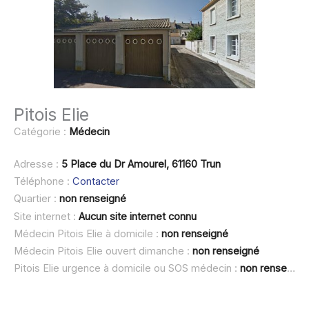
Pitois Elie
Catégorie :
Médecin
Adresse :
5 Place du Dr Amourel, 61160 Trun
Téléphone :
Contacter
Quartier :
non renseigné
Site internet :
Aucun site internet connu
Médecin Pitois Elie à domicile :
non renseigné
Médecin Pitois Elie ouvert dimanche :
non renseigné
Pitois Elie urgence à domicile ou SOS médecin :
non renseigné