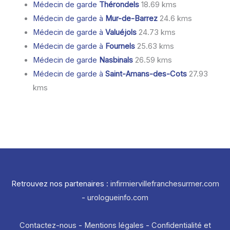
Médecin de garde
Thérondels
18.69 kms
Médecin de garde à
Mur-de-Barrez
24.6 kms
Médecin de garde à
Valuéjols
24.73 kms
Médecin de garde à
Fournels
25.63 kms
Médecin de garde
Nasbinals
26.59 kms
Médecin de garde à
Saint-Amans-des-Cots
27.93
kms
Retrouvez nos partenaires :
infirmiervillefranchesurmer.com
-
urologueinfo.com
Contactez-nous
-
Mentions légales
-
Confidentialité et