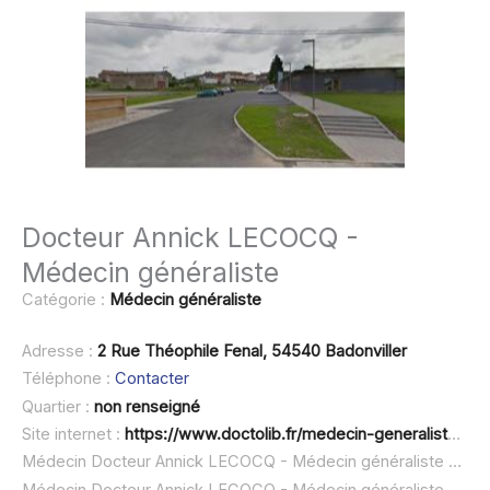
Docteur Annick LECOCQ -
Médecin généraliste
Catégorie :
Médecin généraliste
Adresse :
2 Rue Théophile Fenal, 54540 Badonviller
Téléphone :
Contacter
Quartier :
non renseigné
Site internet :
https://www.doctolib.fr/medecin-generaliste/badonviller/annick-lecocq
Médecin Docteur Annick LECOCQ - Médecin généraliste à domicile :
Médecin Docteur Annick LECOCQ - Médecin généraliste ouvert dimanche :