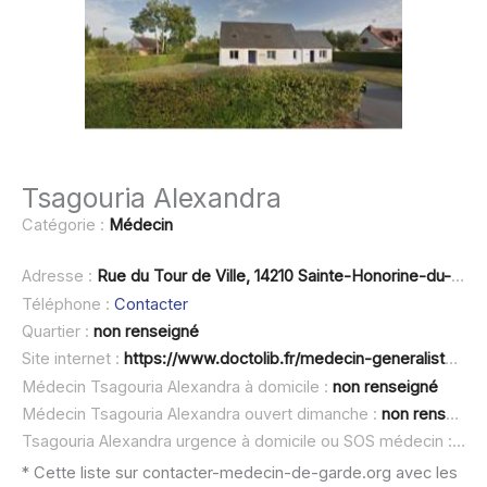
Tsagouria Alexandra
Catégorie :
Médecin
Adresse :
Rue du Tour de Ville, 14210 Sainte-Honorine-du-Fay
Téléphone :
Contacter
Quartier :
non renseigné
Site internet :
https://www.doctolib.fr/medecin-generaliste/ste-honorine-du-fay/alexandra-tsagouria
Médecin Tsagouria Alexandra à domicile :
non renseigné
Médecin Tsagouria Alexandra ouvert dimanche :
non renseigné
Tsagouria Alexandra urgence à domicile ou SOS médecin :
non
* Cette liste sur contacter-medecin-de-garde.org avec les