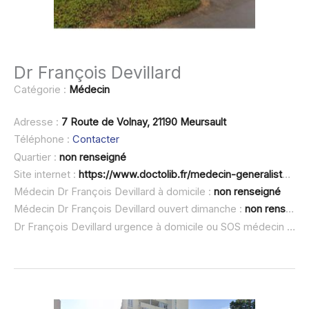
Dr François Devillard
Catégorie :
Médecin
Adresse :
7 Route de Volnay, 21190 Meursault
Téléphone :
Contacter
Quartier :
non renseigné
Site internet :
https://www.doctolib.fr/medecin-generaliste/meursault/francois-devillard
Médecin Dr François Devillard à domicile :
non renseigné
Médecin Dr François Devillard ouvert dimanche :
non renseigné
Dr François Devillard urgence à domicile ou SOS médecin :
non