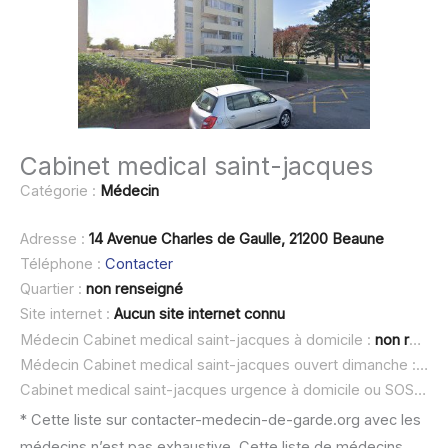
Cabinet medical saint-jacques
Catégorie :
Médecin
Adresse :
14 Avenue Charles de Gaulle, 21200 Beaune
Téléphone :
Contacter
Quartier :
non renseigné
Site internet :
Aucun site internet connu
Médecin Cabinet medical saint-jacques à domicile :
non renseigné
Médecin Cabinet medical saint-jacques ouvert dimanche :
non
Cabinet medical saint-jacques urgence à domicile ou SOS médecin :
* Cette liste sur contacter-medecin-de-garde.org avec les
médecins n’est pas exhaustive. Cette liste de médecins,