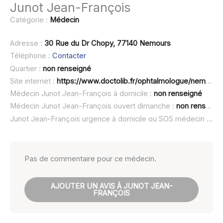
Junot Jean-François
Catégorie :
Médecin
Adresse :
30 Rue du Dr Chopy, 77140 Nemours
Téléphone :
Contacter
Quartier :
non renseigné
Site internet :
https://www.doctolib.fr/ophtalmologue/nemours/junot
Médecin Junot Jean-François à domicile :
non renseigné
Médecin Junot Jean-François ouvert dimanche :
non renseigné
Junot Jean-François urgence à domicile ou SOS médecin :
non
Pas de commentaire pour ce médecin.
AJOUTER UN AVIS À JUNOT JEAN-
FRANÇOIS