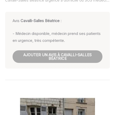
Cavalli-Salles Béatrice urgence à domicile ou SOS médecin :
n
Avis
Cavalli-Salles Béatrice
:
- Médecin disponible, médecin prend ses patients
en urgence, très compétente.
AJOUTER UN AVIS À CAVALLI-SALLES
BÉATRICE