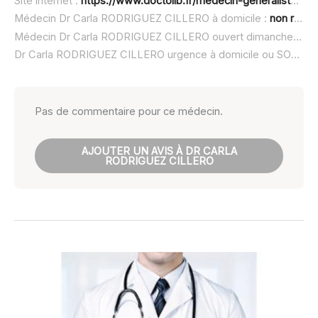
Site internet :
https://www.doctolib.fr/medecin-generaliste/nemours/carla-rodriguez
Médecin Dr Carla RODRIGUEZ CILLERO à domicile :
non renseigné
Médecin Dr Carla RODRIGUEZ CILLERO ouvert dimanche :
non
Dr Carla RODRIGUEZ CILLERO urgence à domicile ou SOS médecin :
Pas de commentaire pour ce médecin.
AJOUTER UN AVIS À DR CARLA
RODRIGUEZ CILLERO