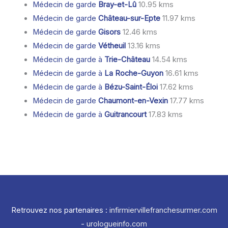
Médecin de garde
Bray-et-Lû
10.95 kms
Médecin de garde
Château-sur-Epte
11.97 kms
Médecin de garde
Gisors
12.46 kms
Médecin de garde
Vétheuil
13.16 kms
Médecin de garde à
Trie-Château
14.54 kms
Médecin de garde à
La Roche-Guyon
16.61 kms
Médecin de garde à
Bézu-Saint-Éloi
17.62 kms
Médecin de garde
Chaumont-en-Vexin
17.77 kms
Médecin de garde à
Guitrancourt
17.83 kms
Retrouvez nos partenaires :
infirmiervillefranchesurmer.com
-
urologueinfo.com