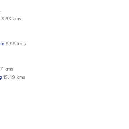
s
8.63 kms
on
9.99 kms
87 kms
g
15.49 kms