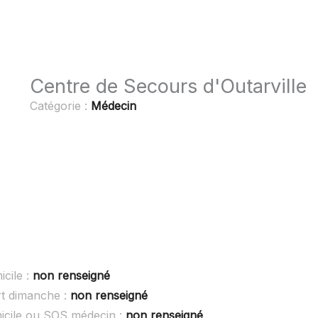
Centre de Secours d'Outarville
Catégorie :
Médecin
cile :
non renseigné
rt dimanche :
non renseigné
micile ou SOS médecin :
non renseigné