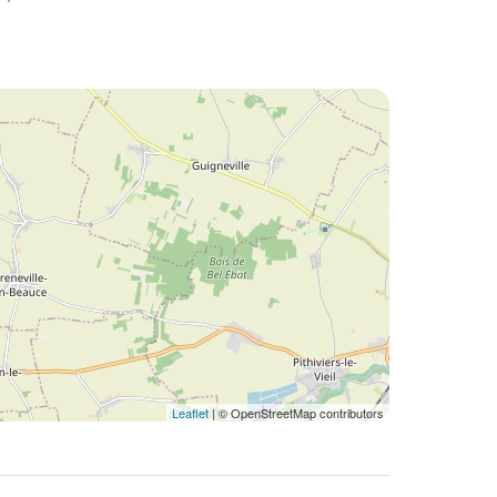
Leaflet
| © OpenStreetMap contributors