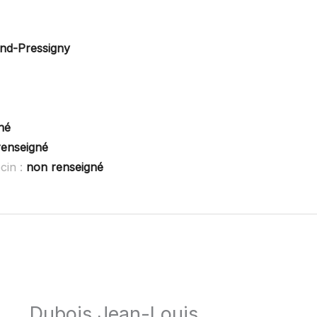
and-Pressigny
né
renseigné
cin :
non renseigné
Dubois Jean-Louis