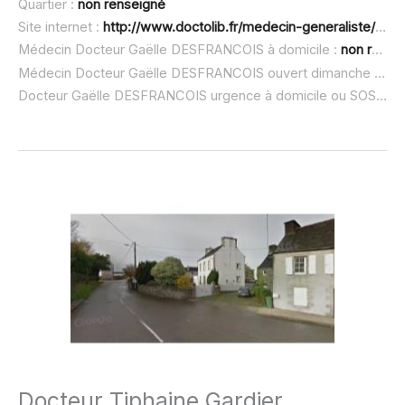
Quartier :
non renseigné
Site internet :
http://www.doctolib.fr/medecin-generaliste/guiclan/gaelle-desfrancois
Médecin Docteur Gaëlle DESFRANCOIS à domicile :
non renseigné
Médecin Docteur Gaëlle DESFRANCOIS ouvert dimanche :
non
Docteur Gaëlle DESFRANCOIS urgence à domicile ou SOS médecin :
Docteur Tiphaine Gardier