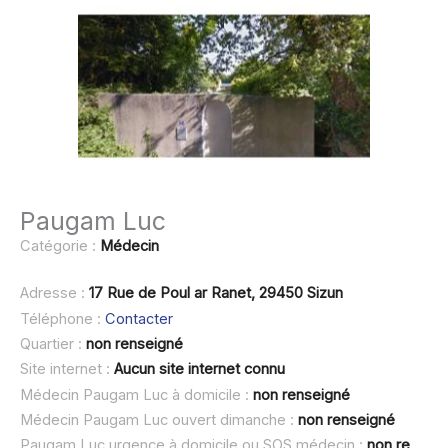
Paugam Luc
Catégorie :
Médecin
Adresse :
17 Rue de Poul ar Ranet, 29450 Sizun
Téléphone :
Contacter
Quartier :
non renseigné
Site internet :
Aucun site internet connu
Médecin Paugam Luc à domicile :
non renseigné
Médecin Paugam Luc ouvert dimanche :
non renseigné
Paugam Luc urgence à domicile ou SOS médecin :
non renseigné