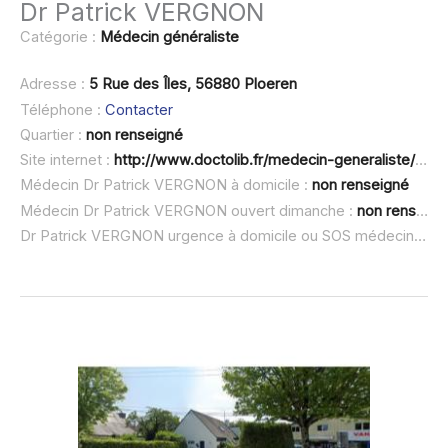
Dr Patrick VERGNON
Catégorie :
Médecin généraliste
Adresse :
5 Rue des Îles, 56880 Ploeren
Téléphone :
Contacter
Quartier :
non renseigné
Site internet :
http://www.doctolib.fr/medecin-generaliste/ploeren/patrick-vergnon
Médecin Dr Patrick VERGNON à domicile :
non renseigné
Médecin Dr Patrick VERGNON ouvert dimanche :
non renseigné
Dr Patrick VERGNON urgence à domicile ou SOS médecin :
no