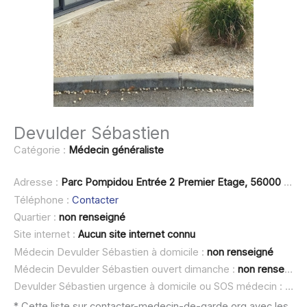
Devulder Sébastien
Catégorie :
Médecin généraliste
Adresse :
Parc Pompidou Entrée 2 Premier Etage, 56000 Vannes
Téléphone :
Contacter
Quartier :
non renseigné
Site internet :
Aucun site internet connu
Médecin Devulder Sébastien à domicile :
non renseigné
Médecin Devulder Sébastien ouvert dimanche :
non renseigné
Devulder Sébastien urgence à domicile ou SOS médecin :
non 
* Cette liste sur contacter-medecin-de-garde.org avec les