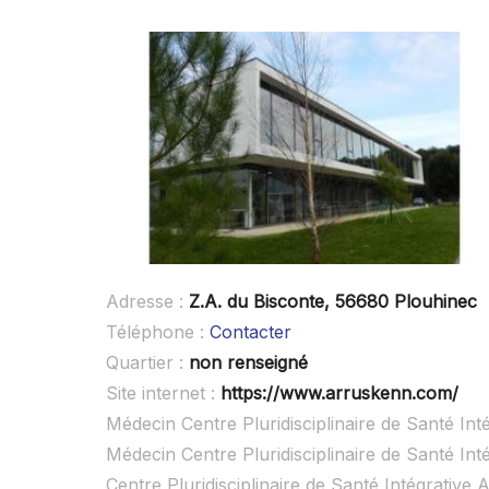
Adresse :
Z.A. du Bisconte, 56680 Plouhinec
Téléphone :
Contacter
Quartier :
non renseigné
Site internet :
https://www.arruskenn.com/
Médecin Centre Pluridisciplinaire de Santé Int
Médecin Centre Pluridisciplinaire de Santé In
Centre Pluridisciplinaire de Santé Intégrativ