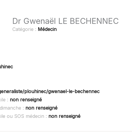
Dr Gwenaël LE BECHENNEC
Catégorie :
Médecin
uhinec
-generaliste/plouhinec/gwenael-le-bechennec
le :
non renseigné
dimanche :
non renseigné
le ou SOS médecin :
non renseigné