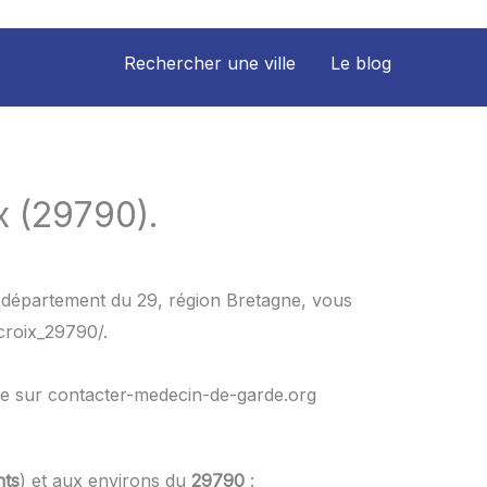
Rechercher une ville
Le blog
x (29790).
e département du 29, région Bretagne, vous
croix_29790/.
le sur contacter-medecin-de-garde.org
nts
) et aux environs du
29790
: