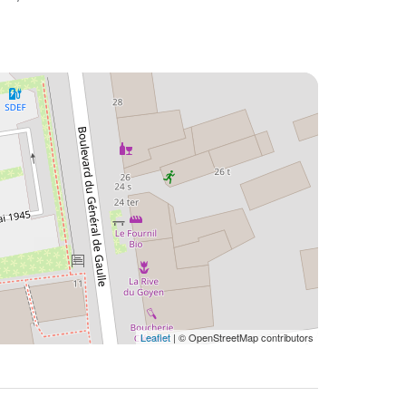
Leaflet
| © OpenStreetMap contributors