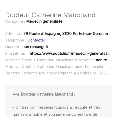
Docteur Catherine Mauchand
Catégorie :
Médecin généraliste
Adresse :
79 Route d'Espagne, 31120 Portet-sur-Garonne
Téléphone :
Contacter
Quartier :
non renseigné
Site internet :
https://www.doctolib.fr/medecin-generaliste/portet-sur-garonne/catherine-mauchand-ghouti
Médecin Docteur Catherine Mauchand à domicile :
non renseigné
Médecin Docteur Catherine Mauchand ouvert dimanche :
non 
Docteur Catherine Mauchand urgence à domicile ou SOS médecin :
Avis
Docteur Catherine Mauchand
:
- Un très bon médecin toujours à l'écoute et très
humaine aimable et souriante ce qui est rare de