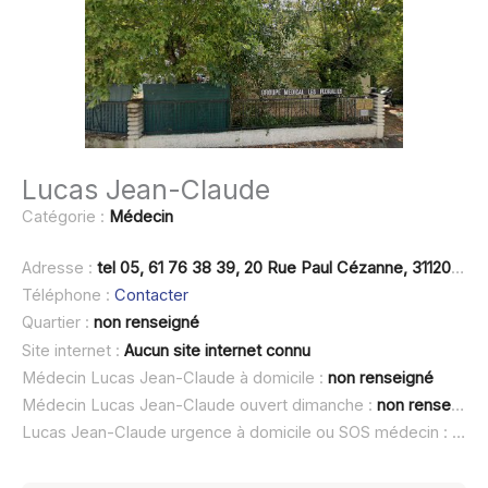
Lucas Jean-Claude
Catégorie :
Médecin
Adresse :
tel 05, 61 76 38 39, 20 Rue Paul Cézanne, 31120 Portet-sur-Garon
Téléphone :
Contacter
Quartier :
non renseigné
Site internet :
Aucun site internet connu
Médecin Lucas Jean-Claude à domicile :
non renseigné
Médecin Lucas Jean-Claude ouvert dimanche :
non renseigné
Lucas Jean-Claude urgence à domicile ou SOS médecin :
non 