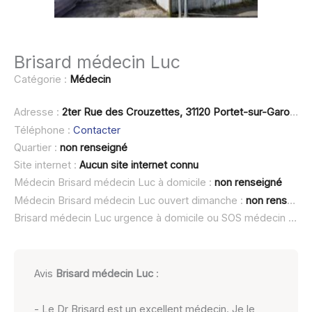
Brisard médecin Luc
Catégorie :
Médecin
Adresse :
2ter Rue des Crouzettes, 31120 Portet-sur-Garonne
Téléphone :
Contacter
Quartier :
non renseigné
Site internet :
Aucun site internet connu
Médecin Brisard médecin Luc à domicile :
non renseigné
Médecin Brisard médecin Luc ouvert dimanche :
non renseigné
Brisard médecin Luc urgence à domicile ou SOS médecin :
non
Avis
Brisard médecin Luc
:
- Le Dr Brisard est un excellent médecin. Je le