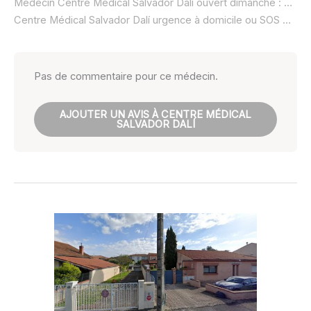
Médecin Centre Médical Salvador Dalí ouvert dimanche :
non r
Centre Médical Salvador Dalí urgence à domicile ou SOS médecin :
Pas de commentaire pour ce médecin.
AJOUTER UN AVIS À CENTRE MÉDICAL
SALVADOR DALÍ