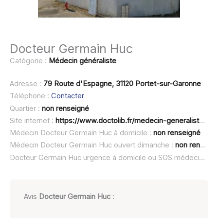
Docteur Germain Huc
Catégorie :
Médecin généraliste
Adresse :
79 Route d'Espagne, 31120 Portet-sur-Garonne
Téléphone :
Contacter
Quartier :
non renseigné
Site internet :
https://www.doctolib.fr/medecin-generaliste/portet-sur-garonne/germain-huc
Médecin Docteur Germain Huc à domicile :
non renseigné
Médecin Docteur Germain Huc ouvert dimanche :
non renseigné
Docteur Germain Huc urgence à domicile ou SOS médecin :
no
Avis
Docteur Germain Huc
: