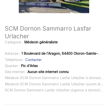
SCM Dornon Sammarro Lasfar
Urlacher
Catégorie :
Médecin généraliste
Adresse :
1 Boulevard de l'Aragon, 64400 Oloron-Sainte-Marie
Téléphone :
Contacter
Quartier :
Pic d'Arlas
Site internet :
Aucun site internet connu
Médecin SCM Dornon Sammarro Lasfar Urlacher à domicile :
n
Médecin SCM Dornon Sammarro Lasfar Urlacher ouvert dimanche :
SCM Dornon Sammarro Lasfar Urlacher urgence à domicile ou SOS médecin :