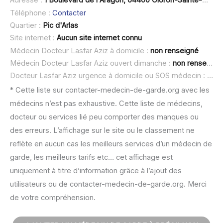
Adresse :
1 Boulevard de l'Aragon, 64400 Oloron-Sainte-Marie
Téléphone :
Contacter
Quartier :
Pic d'Arlas
Site internet :
Aucun site internet connu
Médecin Docteur Lasfar Aziz à domicile :
non renseigné
Médecin Docteur Lasfar Aziz ouvert dimanche :
non renseigné
Docteur Lasfar Aziz urgence à domicile ou SOS médecin :
non 
* Cette liste sur contacter-medecin-de-garde.org avec les
médecins n’est pas exhaustive. Cette liste de médecins,
docteur ou services lié peu comporter des manques ou
des erreurs. L’affichage sur le site ou le classement ne
reflète en aucun cas les meilleurs services d’un médecin de
garde, les meilleurs tarifs etc… cet affichage est
uniquement à titre d’information grâce à l’ajout des
utilisateurs ou de contacter-medecin-de-garde.org. Merci
de votre compréhension.