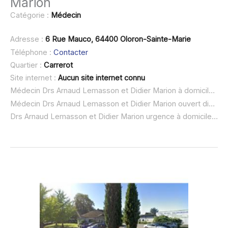
Marion
Catégorie :
Médecin
Adresse :
6 Rue Mauco, 64400 Oloron-Sainte-Marie
Téléphone :
Contacter
Quartier :
Carrerot
Site internet :
Aucun site internet connu
Médecin Drs Arnaud Lemasson et Didier Marion à domicile :
no
Médecin Drs Arnaud Lemasson et Didier Marion ouvert dimanche :
Drs Arnaud Lemasson et Didier Marion urgence à domicile ou SOS médecin :