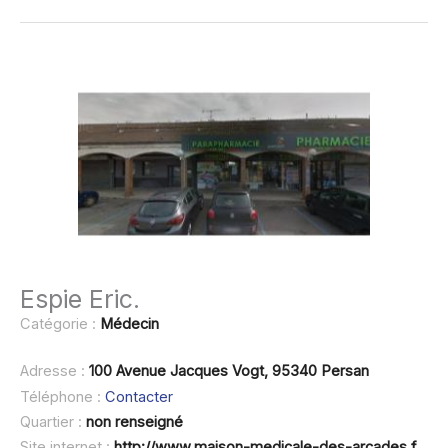
Espie Eric.
Catégorie :
Médecin
Adresse :
100 Avenue Jacques Vogt, 95340 Persan
Téléphone :
Contacter
Quartier :
non renseigné
Site internet :
http://www.maison-medicale-des-arcades.fr/rendez-vous/dr-espie-eric-medecin-generaliste-persan.html