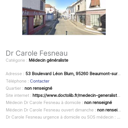
Dr Carole Fesneau
Catégorie :
Médecin généraliste
Adresse :
53 Boulevard Léon Blum, 95260 Beaumont-sur-Oise
Téléphone :
Contacter
Quartier :
non renseigné
Site internet :
https://www.doctolib.fr/medecin-generaliste/beaumont-sur-oise/carole-fesneau-dez
Médecin Dr Carole Fesneau à domicile :
non renseigné
Médecin Dr Carole Fesneau ouvert dimanche :
non renseigné
Dr Carole Fesneau urgence à domicile ou SOS médecin :
non r